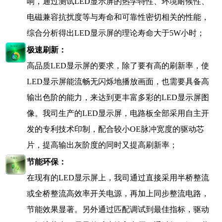
响，通过测试
LED
显示屏的热学特性、环境耐候性、
电磁兼容抗扰度等与寿命和可靠性密切相关的性能，
综合分析得出
LED
显示屏的理论寿命大于
5W
小时；
极速刷新：
高品质
LED
显示屏的要求，除了要有高的刷新率，使
LED
显示屏能流畅无闪烁地播放画面，也需要具备高
输出色阶的能力，来达到更丰富多彩的
LED
显示屏图
像。我司生产的
LED
显示屏，电路板全部采用自主开
发的专利技术印制，配合较小
OE
脉冲宽度的驱动芯
片，提高输出灰阶度的同时又提高刷新率；
节能环保：
在现有的
LED
显示屏上，我司通过直接采用半桥整流
或全桥整流高效率开关电源，再加上同步整流电路，
节能效果显著。另外通过匹配调试到最佳指标，驱动