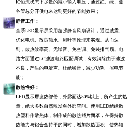
IC
恒流状态下尽量的减小输入电压，通过红、绿、蓝
各管芯分开供电来达到更好的节能效果；
静音工作：
全系
LED
显示屏采用超强静音风扇设计，通过减震、
优化电机、改良轴承、扇叶等原理来实现。从而达
到，散热效率高、无噪音、免空调、免装排气扇。电
路方面通过
LC
滤波电路匹配调试，有效消除由于滤波
不良，产生的电流声。杜绝噪音，减少功耗，省电节
能；
散热性好：
LED
显示屏发热部份，外露面达
80%
以上，所产生的热
量，绝大多数自然散发至外部空间。使用
LED
绝缘散
热塑料作散热体，制作成的散热鳍片面罩，在保持散
热能力与铝合金持平的同时，增加散热面积，使热辐