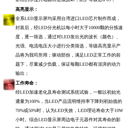
高亮显示：
全系
LED
显示屏均采用台湾进口
LED
芯片制作而成，
封装后，经
LED
分光机以每小时大于
10000
颗的分拣速
度，逐一筛选，通过对
LED
发出光的波长（颜色）、
光强、电流电压大小进行分类筛选，等级高亮显示产
品将为我司所用；驱动部份，满足
LED
正常工作的前
题下，尽量减少负载，保证每颗
LED
都有澎湃的动力
输出；
工作寿命：
经
LED
加速老化及寿命测试系统试验，一般以初始光
通量为
100%
，当
LED
产品流明维持率下降到初始值的
70%
或
50%
时，认为
LED
失效，
LED
理论寿命大于
10W
小时。综合
LED
显示屏周边电子元器件对其寿命的影