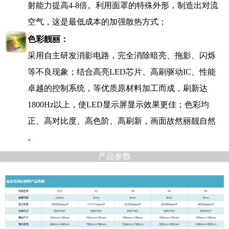
射能力提高
4-8
倍。利用面罩的特殊外形，制造出对流
空气，这是最低成本的加强散热方式；
色彩靓丽：
采用自主研发消影电路，完全消除暗亮、拖影、闪烁
等不良现象；结合高亮
LED
芯片、高刷驱动
IC
、性能
卓越的控制系统，等优质原材料加工而成，刷新达
1800Hz
以上，使
LED
显示屏显示效果更佳；色彩均
正、高对比度、高色阶、高刷新，画面故然丽靓自然
。
产品参数