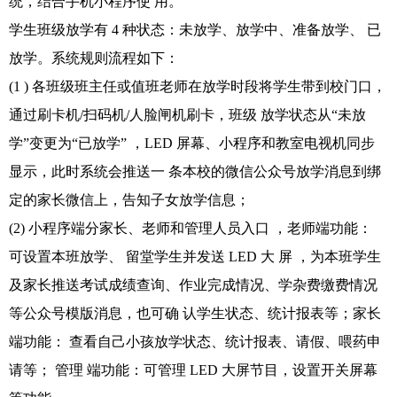
统，结合手机小程序使 用。
学生班级放学有 4 种状态：未放学、放学中、准备放学、 已
放学。系统规则流程如下：
(1 ) 各班级班主任或值班老师在放学时段将学生带到校门口，
通过刷卡机/扫码机/人脸闸机刷卡，班级 放学状态从“未放
学”变更为“已放学” ，LED 屏幕、小程序和教室电视机同步
显示，此时系统会推送一 条本校的微信公众号放学消息到绑
定的家长微信上，告知子女放学信息；
(2) 小程序端分家长、老师和管理人员入口 ，老师端功能：
可设置本班放学、 留堂学生并发送 LED 大 屏 ，为本班学生
及家长推送考试成绩查询、作业完成情况、学杂费缴费情况
等公众号模版消息，也可确 认学生状态、统计报表等；家长
端功能： 查看自己小孩放学状态、统计报表、请假、喂药申
请等； 管理 端功能：可管理 LED 大屏节目，设置开关屏幕