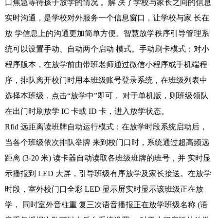
口焦急等待孩子放学的情况 。解 决了学校与家长之间的信息
实时沟通，是学校对外服务一个信息窗口，让学校与家 长在
放 学信息上的沟通更加简单方便。智慧放学秩序引导管理系
统可以设置手动、自动两个启动 模式。
手动刷卡模式：对小
程序版本，在放学前由带班老师通过微信小程序或手机端程
序，排队离开校门时用本班级账号登录系统，在班级列表中
选择本班级，点击“放学中”即可， 对于单机版，则班级领队
在出门时刷放学 IC 卡或 ID 卡，进入放学状态。
Rfid 远距离读班牌自动运行模式：在放学时段系统启动后，
当各个班级依次排队举牌 来到校门口时，系统通过超高频远
距离 (3-20 米) 读卡器自动读取各班级班牌的班号，并 实时显
示播报到 LED 大屏，引导班级有序放学及家长接送。
在放学
时段，室外校门口全彩 LED 显示屏实时显示该班级正在放
学， 同时室外音柱重 复三次语音播报正在放学班级名称 (语